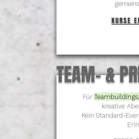
gemeins
KURSE E
TEAM- & PR
Für
Teambuildings,
kreative Ab
Kein Standard-Eve
Eri