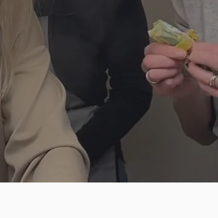
KOMMEN
Du
suchst nach
kreativen 