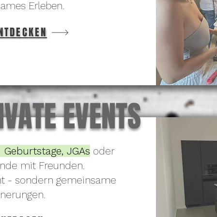
ames Erleben.
NTDECKEN
IVATE EVENTS
 Geburtstage,
J
GAs
oder
ende mit Freunden.
nt - sondern gemeinsame
nnerungen.