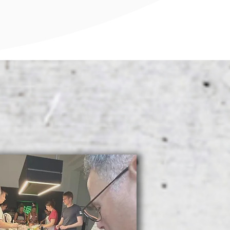
g mit Charakter
?
auf echte Atmosphäre,
besondere Erlebnisse.