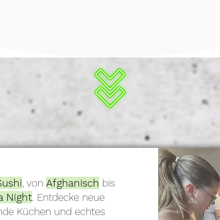
Events
oder einem
Caterin
ELIER65
Bei uns trifft gutes Essen 
individuelle Konzepte und 
Sushi
, von
Afghanisch
bis
a Night
. Entdecke neue
nde Küchen und echtes