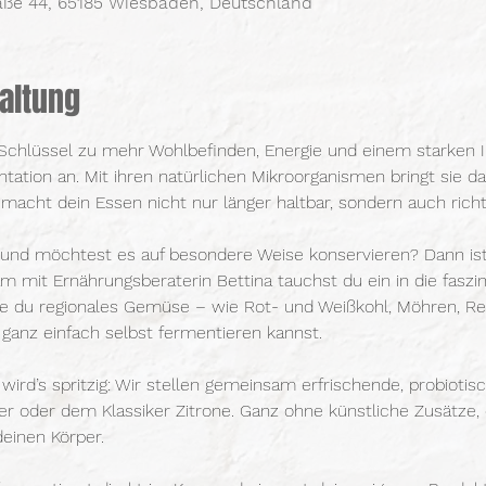
raße 44, 65185 Wiesbaden, Deutschland
altung
 Schlüssel zu mehr Wohlbefinden, Energie und einem starke
tation an. Mit ihren natürlichen Mikroorganismen bringt sie d
acht dein Essen nicht nur länger haltbar, sondern auch richt
 und möchtest es auf besondere Weise konservieren? Dann ist
m mit Ernährungsberaterin Bettina tauchst du ein in die faszi
ie du regionales Gemüse – wie Rot- und Weißkohl, Möhren, Ret
ganz einfach selbst fermentieren kannst.
wird’s spritzig: Wir stellen gemeinsam erfrischende, probioti
er oder dem Klassiker Zitrone. Ganz ohne künstliche Zusätze,
einen Körper.