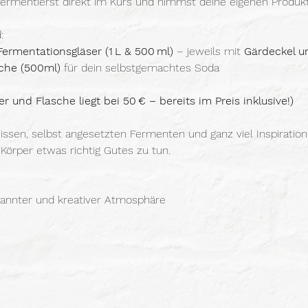
fermentierst direkt im Kurs und nimmst deine eigenen Produk
:
rmentationsgläser (1 L & 500 ml)
 – jeweils mit 
Gärdeckel u
sche (500ml)
 für dein selbstgemachtes Soda
 und Flasche liegt bei 50 € – bereits im Preis inklusive!)
ssen, selbst angesetzten Fermenten und ganz viel Inspiratio
örper etwas richtig Gutes zu tun.
spannter und kreativer Atmosphäre