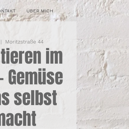
ONTAKT
ÜBER MICH
 |  
Moritzstraße 44
tieren im
 – Gemüse
s selbst
macht