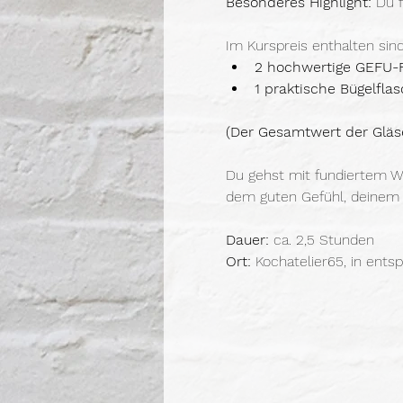
Besonderes Highlight: 
Du 
Im Kurspreis enthalten sind
2 hochwertige GEFU-Fe
1 praktische Bügelfla
(Der Gesamtwert der Gläser
Du gehst mit fundiertem Wi
dem guten Gefühl, deinem K
Dauer:
 ca. 2,5 Stunden
Ort:
 Kochatelier65, in ent