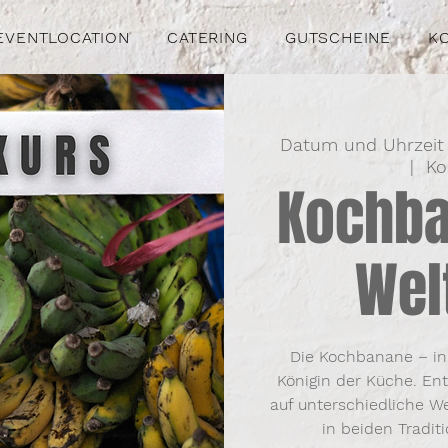
EVENTLOCATION
CATERING
GUTSCHEINE
K
Datum und Uhrzeit
  |  
Ko
Kochba
Wel
Die Kochbanane – i
Königin der Küche. Ent
auf unterschiedliche W
in beiden Tradit