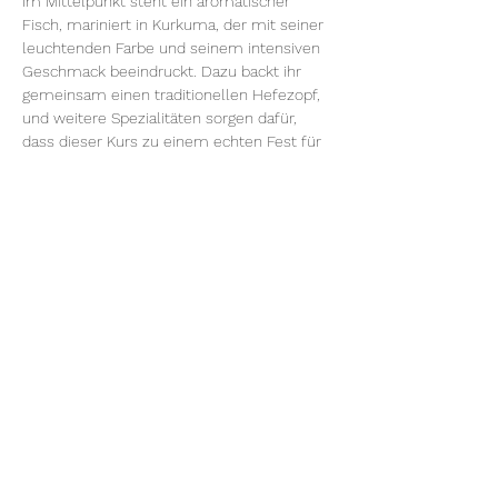
Im Mittelpunkt steht ein aromatischer 
Fisch, mariniert in Kurkuma, der mit seiner 
leuchtenden Farbe und seinem intensiven 
Geschmack beeindruckt. Dazu backt ihr 
gemeinsam einen traditionellen Hefezopf, 
und weitere Spezialitäten sorgen dafür, 
dass dieser Kurs zu einem echten Fest für 
die Sinne wird.
Zohre erklärt dir nicht nur die Zubereitung, 
sondern auch die Bedeutung der einzelnen 
Gerichte – von symbolischen Zutaten bis 
zu festlichen Ritualen. Du bekommst 
Einblicke in die persische Kultur und siehst, 
wie überraschend viele Parallelen zu 
unseren Osterbräuchen bestehen.
Am Ende gehst du mit neuen Kochkünsten, 
Inspiration und Ideen nach Hause – bereit, 
ein Festmahl zu zaubern, das Tradition und 
Geschmack vereint.