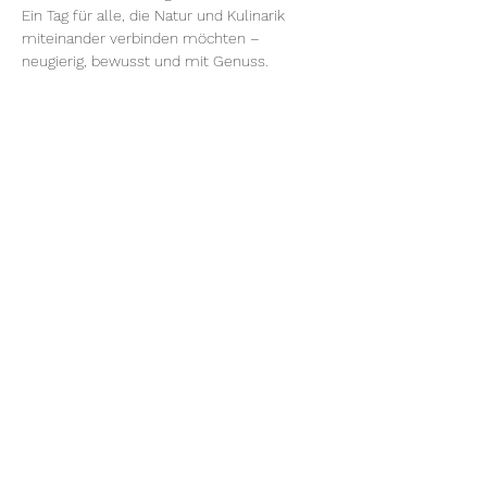
Ein Tag für alle, die Natur und Kulinarik 
miteinander verbinden möchten – 
neugierig, bewusst und mit Genuss.
Startzeit:
 9:00 Uhr
Treffpunkt:
 Forsthaus Rheinblick, 
ParkplatzFrauensteiner Straße 117, 65199 
Wiesbaden (mit der Buslinie 24 erreichbar)
Kursdauer: 
ca. 6 Stunden (3 Stunden 
Pilzwanderung, 3 Stunden Kochkurs im 
Kochatelier65)
Lehrinhalte:
 – Einführung in die Pilzkunde 
– Geführte Waldwanderung mit 
Fundbesprechung – Korbkontrolle & 
Beratung zu Giftpilzen – Zubereitung der 
essbaren Funde – Tipps zur 
Pilzverarbeitung in der Küche – 
Gemeinsames Essen