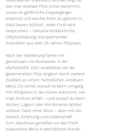
Wiesbadener Stadtwald. Michael zeigt dir, 
wie man essbare Pilze sicher bestimmt, 
woran du gefährliche Doppelgänger 
erkennst und welche Arten du getrost im 
Wald lassen solltest. Jeder Fund wird 
besprochen – inklusive Korbkontrolle, 
Giftpilzerklärung und spannender 
Anekdoten aus über 25 Jahren Pilzpraxis.
Nach der Wanderung fahren wir 
gemeinsam ins Kochatelier in der 
Moritzstraße. Dort verarbeiten wir die 
gesammelten Pilze (ergänzt durch weitere 
Zutaten) zu einem herbstlichen, kreativen 
Menü. Du lernst, worauf es beim Umgang 
mit Wildpilzen in der Küche ankommt, wie 
man Aromen erhält – und worauf du beim 
Kochen, Lagern oder Kombinieren achten 
solltest. Ganz ohne Show – aber mit viel 
Wissen, Erfahrung und Leidenschaft.
Zum Abschluss genießen wir das frisch 
zubereitete Menü in gemütlicher Runde. 