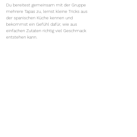
Du bereitest gemeinsam mit der Gruppe 
mehrere Tapas zu, lernst kleine Tricks aus 
der spanischen Küche kennen und 
bekommst ein Gefühl dafür, wie aus 
einfachen Zutaten richtig viel Geschmack 
entstehen kann.
Am Ende werden alle Tapas gemeinsam 
auf den Tisch gebracht und in entspannter 
Runde gegessen – so, wie man es auch in 
Spanien machen würde.
Ein Kurs für alle, die Lust auf mediterrane 
Aromen, neue Ideen für gesellige Abende 
und ein bisschen Urlaubsgefühl haben.
Das erwartet dich im Kurs:
•⁠  ⁠Einführung in die spanische Tapas-Küche
•⁠  ⁠Zubereitung verschiedener klassischer 
Tapas
•⁠  ⁠Tipps und Tricks aus der spanischen 
Küche