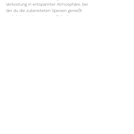
Verkostung in entspannter Atmosphäre, bei 
der du die zubereiteten Speisen genießt 
und dich mit den anderen Teilnehmern 
austauschen kannst.
Dieser Kurs bietet dir eine fundierte und 
gleichzeitig praktische Grundlage, um deine 
Ernährung nachhaltig 
entzündungshemmend auszurichten – 
genussvoll, bewusst und alltagstauglich.
Treffpunkt:
 9 Uhr - Wochenmarkt 
Wiesbaden 
Marktrundgang:
 Einkauf mit Tipps zu den 
besten Produkten der Saison 
Kochen im Kochatelier65:
 Wir bereiten 
gemeinsam ein kreatives Menü mit 
unseren frischen Einkäufen zu. 
Genussmoment:
 Zum Abschluss genießen 
wir unser saisonales Menü in gemütlicher 
Runde.